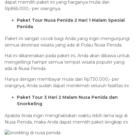
dapat memilih paket ini yang harganya mulai dari
Rp865.000,- per orangnya.
Paket Tour Nusa Penida 2 Hari 1 Malam Spesial
Penida
Paket ini sangat cocok bagi Anda yang ingin mengunjungi
semua destinasi wisata yang ada di Pulau Nusa Penida.
Hal ini dikarenakan pada paket ini, Anda akan dibawa untuk
mengelilingi hampir semua tempat wisata populer yang
ada di Nusa Penida.
Hanya dengan membayar mulai dari Rp730.000,- per
orangnya, Anda sudah dapat menikmati seluruh fasilitas ini.
Paket Tour 3 Hari 2 Malam Nusa Penida dan
Snorkeling
Apabila Anda ingin menghabiskan waktu lebih lama lagi di
Nusa Penida, maka Anda dapat memilih paket lengkap ini.