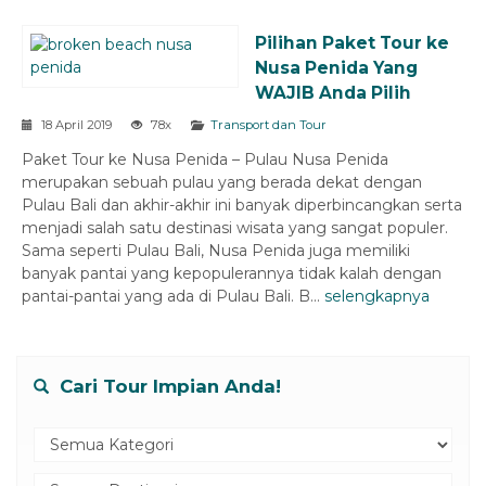
Pilihan Paket Tour ke
Nusa Penida Yang
WAJIB Anda Pilih
18 April 2019
78x
Transport dan Tour
Paket Tour ke Nusa Penida – Pulau Nusa Penida
merupakan sebuah pulau yang berada dekat dengan
Pulau Bali dan akhir-akhir ini banyak diperbincangkan serta
menjadi salah satu destinasi wisata yang sangat populer.
Sama seperti Pulau Bali, Nusa Penida juga memiliki
banyak pantai yang kepopulerannya tidak kalah dengan
pantai-pantai yang ada di Pulau Bali. B...
selengkapnya
Cari Tour Impian Anda!