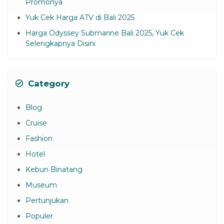
Promonya
Yuk Cek Harga ATV di Bali 2025
Harga Odyssey Submarine Bali 2025, Yuk Cek
Selengkapnya Disini
Category
Blog
Cruise
Fashion
Hotel
Kebun Binatang
Museum
Pertunjukan
Populer