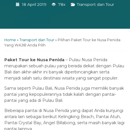
18 April 2019
78x
Transport dan Tour
Home
»
Transport dan Tour
»
Pilihan Paket Tour ke Nusa Penida
Yang WAJIB Anda Pilih
Paket Tour ke Nusa Penida
– Pulau Nusa Penida
merupakan sebuah pulau yang berada dekat dengan Pulau
Bali dan akhir-akhir ini banyak diperbincangkan serta
menjadi salah satu destinasi wisata yang sangat populer.
Sama seperti Pulau Bali, Nusa Penida juga memiliki banyak
pantai yang kepopulerannya tidak kalah dengan pantai-
pantai yang ada di Pulau Bali.
Beberapa pantai di Nusa Penida yang dapat Anda kunjungi
antara lain sebagai berikut Kelingking Beach, Pantai Atuh,
Pantai Crystal Bay, Angel Billabong, serta masih banyak lagi
pantai lainnya.