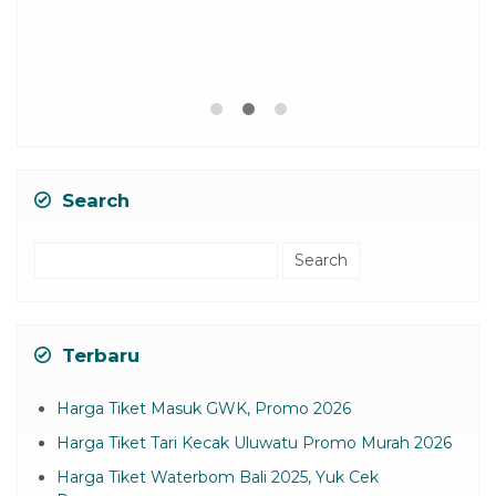
Search
Search
for:
Terbaru
Harga Tiket Masuk GWK, Promo 2026
Harga Tiket Tari Kecak Uluwatu Promo Murah 2026
Harga Tiket Waterbom Bali 2025, Yuk Cek