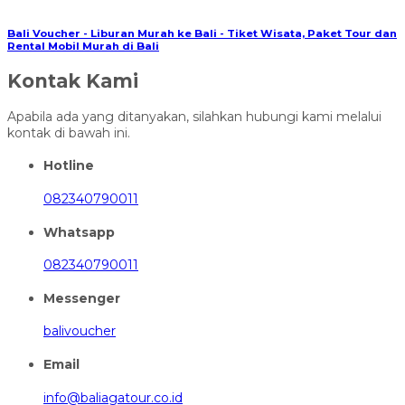
Bali Voucher - Liburan Murah ke Bali - Tiket Wisata, Paket Tour dan
Rental Mobil Murah di Bali
Kontak Kami
Apabila ada yang ditanyakan, silahkan hubungi kami melalui
kontak di bawah ini.
Hotline
082340790011
Whatsapp
082340790011
Messenger
balivoucher
Email
info@baliagatour.co.id