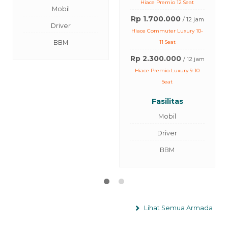
Rp 1.000.000
/ 12 jam
Hiace Premio 12 Seat
Innova Zenix
Rp 1.700.000
/ 12 jam
Hiace Commuter Luxury 10-
Fasilitas
11 Seat
Mobil
Rp 2.300.000
/ 12 jam
Driver
Hiace Premio Luxury 9-10
BBM
Seat
Uang Makan Driver
Fasilitas
Air Mineral
Mobil
Driver
BBM
Lihat Semua Armada