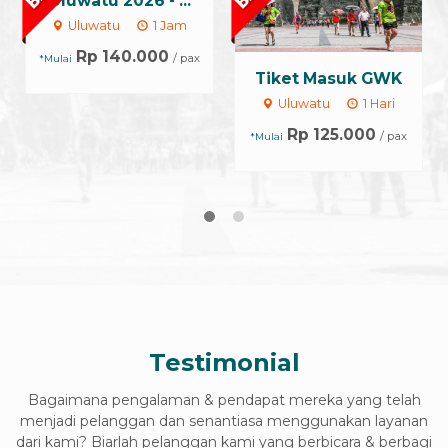
Tiket Tari Kecak
Tiket Masuk GWK
Melasti
Uluwatu
1 Hari
Ungasan
1 Jam
Rp 125.000
/ pax
*Mulai
Rp 125.000
/ pax
*Mulai
Testimonial
Bagaimana pengalaman & pendapat mereka yang telah
menjadi pelanggan dan senantiasa menggunakan layanan
dari kami? Biarlah pelanggan kami yang berbicara & berbagi
cerita dengan Anda.