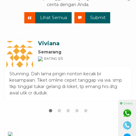
Lihat Semua
Submit
Baporo
Bandung
RATING 5/5
saya beli voucher tari kecak disini, prosesnya cepet
banget..sat set sat set! Padahal sebelumnya cek di
situs sebelah abis, tapi mereka ini nyediain tiketnya
bahkan H-1. Cocok banget bagi yg belum berada di Bali
tapi pengen amankan tiket 😀😀
⚫ Online