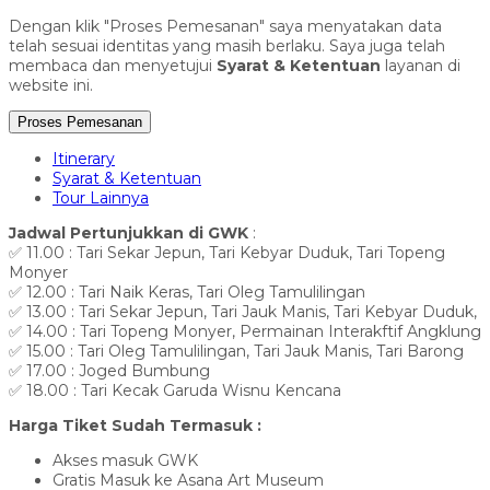
Dengan klik "Proses Pemesanan" saya menyatakan data
telah sesuai identitas yang masih berlaku. Saya juga telah
membaca dan menyetujui
Syarat & Ketentuan
layanan di
website ini.
Proses Pemesanan
Itinerary
Syarat & Ketentuan
Tour Lainnya
Jadwal Pertunjukkan di GWK
:
✅ 11.00 : Tari Sekar Jepun, Tari Kebyar Duduk, Tari Topeng
Monyer
✅ 12.00 : Tari Naik Keras, Tari Oleg Tamulilingan
✅ 13.00 : Tari Sekar Jepun, Tari Jauk Manis, Tari Kebyar Duduk,
✅ 14.00 : Tari Topeng Monyer, Permainan Interakftif Angklung
✅ 15.00 : Tari Oleg Tamulilingan, Tari Jauk Manis, Tari Barong
✅ 17.00 : Joged Bumbung
✅ 18.00 : Tari Kecak Garuda Wisnu Kencana
Harga Tiket Sudah Termasuk :
Akses masuk GWK
Gratis Masuk ke Asana Art Museum