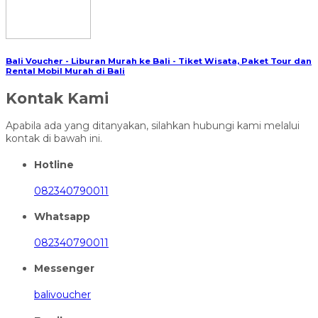
Bali Voucher - Liburan Murah ke Bali - Tiket Wisata, Paket Tour dan
Rental Mobil Murah di Bali
Kontak Kami
Apabila ada yang ditanyakan, silahkan hubungi kami melalui
kontak di bawah ini.
Hotline
082340790011
Whatsapp
082340790011
Messenger
balivoucher