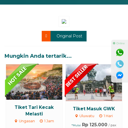
Original Post
⚫ Online
Mungkin Anda tertarik...
Tiket Tari Kecak
Tiket Masuk GWK
Melasti
Uluwatu
1 Hari
Ungasan
1 Jam
Rp 125.000
/ pax
*Mulai