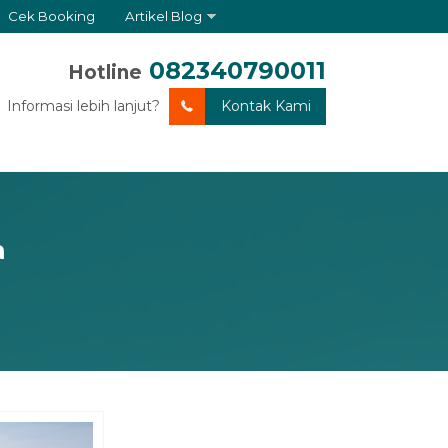
Cek Booking
Artikel Blog
082340790011
Hotline
Informasi lebih lanjut?
Kontak Kami
a