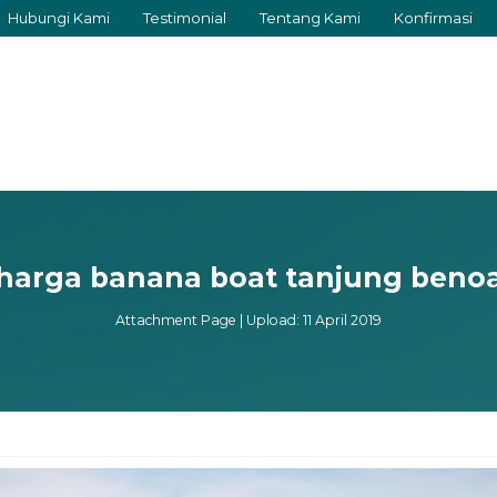
Hubungi Kami
Testimonial
Tentang Kami
Konfirmasi
harga banana boat tanjung beno
Attachment Page | Upload: 11 April 2019