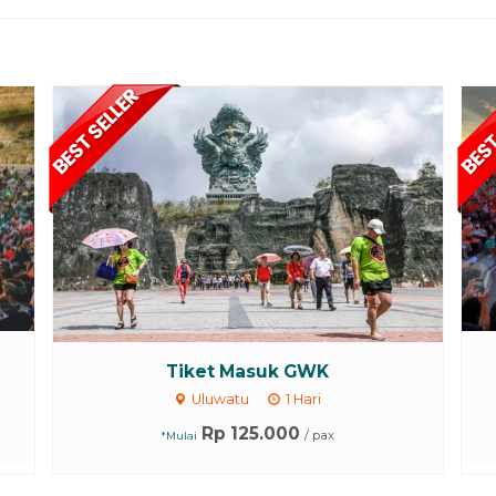
Tiket Masuk GWK
Uluwatu
1 Hari
Rp 125.000
/ pax
*Mulai