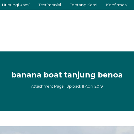
Hubungi Kami
Testimonial
Tentang Kami
Konfirmasi
banana boat tanjung benoa
Attachment Page | Upload: 11 April 2019