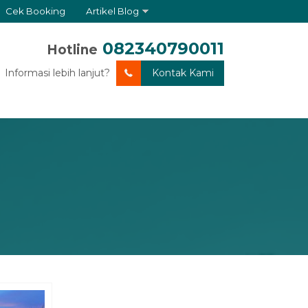
Cek Booking
Artikel Blog
082340790011
Hotline
Informasi lebih lanjut?
Kontak Kami