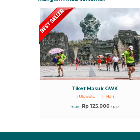
Tiket Masuk GWK
Uluwatu
1 Hari
Rp 125.000
/ pax
*Mulai