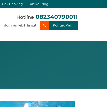
Cek Booking
Artikel Blog
082340790011
Hotline
Informasi lebih lanjut?
Kontak Kami