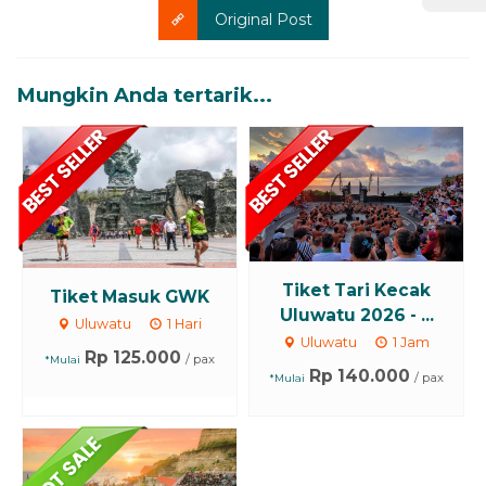
Original Post
Mungkin Anda tertarik...
Tiket Tari Kecak
Tiket Masuk GWK
Uluwatu 2026 - ...
Uluwatu
1 Hari
Uluwatu
1 Jam
Rp 125.000
/ pax
*Mulai
Rp 140.000
/ pax
*Mulai